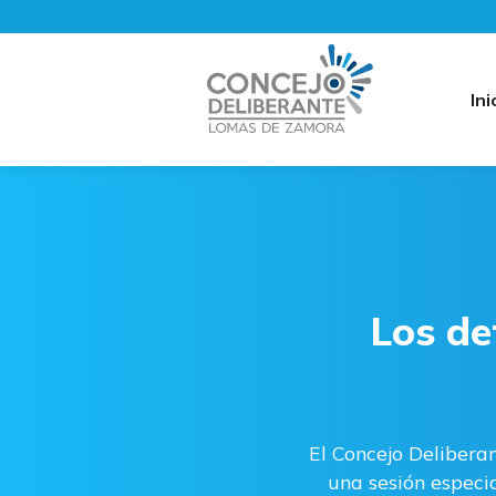
Ini
Los de
El Concejo Delibera
una sesión especia